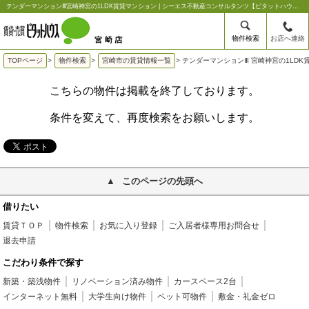
テンダーマンションⅢ宮崎神宮の1LDK賃貸マンション | シーエス不動産コンサルタンツ【ピタットハウス宮崎店】
物件検索
お店へ連絡
TOPページ
>
物件検索
>
宮崎市の賃貸情報一覧
>
テンダーマンションⅢ 宮崎神宮の1LDK
こちらの物件は掲載を終了しております。
条件を変えて、再度検索をお願いします。
このページの先頭へ
借りたい
賃貸ＴＯＰ
物件検索
お気に入り登録
ご入居者様専用お問合せ
退去申請
こだわり条件で探す
新築・築浅物件
リノベーション済み物件
カースペース2台
インターネット無料
大学生向け物件
ペット可物件
敷金・礼金ゼロ