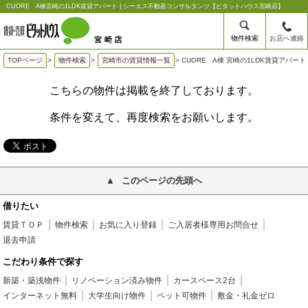
CUORE A棟宮崎の1LDK賃貸アパート | シーエス不動産コンサルタンツ【ピタットハウス宮崎店】
物件検索
お店へ連絡
TOPページ
>
物件検索
>
宮崎市の賃貸情報一覧
>
CUORE A棟 宮崎の1LDK賃貸アパート
こちらの物件は掲載を終了しております。
条件を変えて、再度検索をお願いします。
このページの先頭へ
借りたい
賃貸ＴＯＰ
物件検索
お気に入り登録
ご入居者様専用お問合せ
退去申請
こだわり条件で探す
新築・築浅物件
リノベーション済み物件
カースペース2台
インターネット無料
大学生向け物件
ペット可物件
敷金・礼金ゼロ