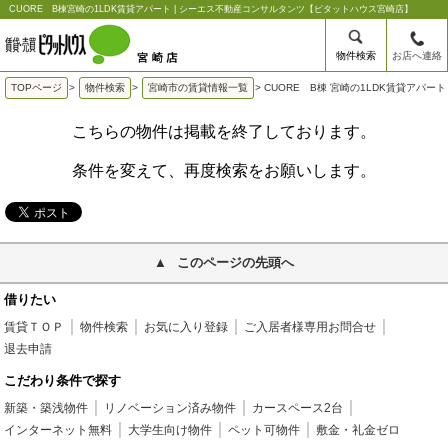
CUORE B棟宮崎の1LDK賃貸アパート | シーエス不動産コンサルタンツ【ピタットハウス宮崎店】
物件検索
お店へ連絡
TOPページ
>
物件検索
>
宮崎市の賃貸情報一覧
>
CUORE B棟 宮崎の1LDK賃貸アパート
こちらの物件は掲載を終了しております。
条件を変えて、再度検索をお願いします。
このページの先頭へ
借りたい
賃貸ＴＯＰ
物件検索
お気に入り登録
ご入居者様専用お問合せ
退去申請
こだわり条件で探す
新築・築浅物件
リノベーション済み物件
カースペース2台
インターネット無料
大学生向け物件
ペット可物件
敷金・礼金ゼロ