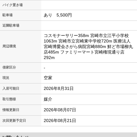
バイク置き場
あり 5,500円
駐車場
近隣駐車場
コスモナーサリー358m 宮崎市立江平小学校
1063m 宮崎市立宮崎東中学校720m 医療法人
宮崎博愛会さがら病院宮崎880m 鮮ど市場柳丸
周辺環境
店485m ファミリーマート宮崎権現通り店
292m
-
借家区分
空家
現況
2026年8月31日
入居可能日
媒介
取引態様
2026年08月07日
情報更新日
2026年08月21日
次回更新予定日