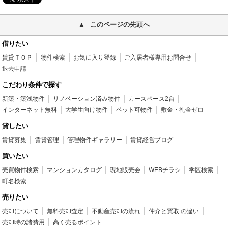
このページの先頭へ
借りたい
賃貸ＴＯＰ
物件検索
お気に入り登録
ご入居者様専用お問合せ
退去申請
こだわり条件で探す
新築・築浅物件
リノベーション済み物件
カースペース2台
インターネット無料
大学生向け物件
ペット可物件
敷金・礼金ゼロ
貸したい
賃貸募集
賃貸管理
管理物件ギャラリー
賃貸経営ブログ
買いたい
売買物件検索
マンションカタログ
現地販売会
WEBチラシ
学区検索
町名検索
売りたい
売却について
無料売却査定
不動産売却の流れ
仲介と買取 の違い
売却時の諸費用
高く売るポイント