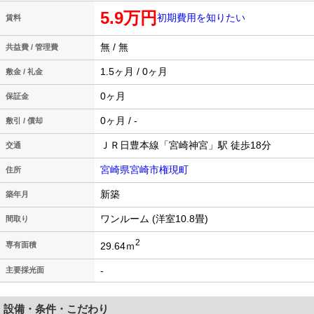
5.9万円
初期費用を知りたい
賃料
無 / 無
共益費 / 管理費
1.5ヶ月 / 0ヶ月
敷金 / 礼金
0ヶ月
保証金
0ヶ月 / -
敷引 / 償却
ＪＲ日豊本線「宮崎神宮」駅 徒歩18分
交通
宮崎県宮崎市権現町
住所
新築
築年月
ワンルーム (洋室10.8畳)
間取り
2
29.64ｍ
専有面積
-
主要採光面
設備・条件・こだわり