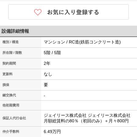
設備詳細情報
マンション / RC造(鉄筋コンクリート造)
種別 / 構造
5階 / 5階
所在階 / 階数
2年
契約期間
なし
更新料
要
損保
-
鍵交換代
他初期費用
ジェイリース株式会社 ジェイリース株式会社
保証人代行会社
月額総賃料の80％（初回のみ）＋月々800円
6.49万円
仲介手数料