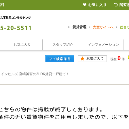
お気に入り
閲覧
店】
賃貸管理
売買サイトへ
総合
お気に入り
スタッフ紹介
インフォメーション
0
現在
件
インヒルズ 宮崎神宮の3LDK賃貸一戸建て！