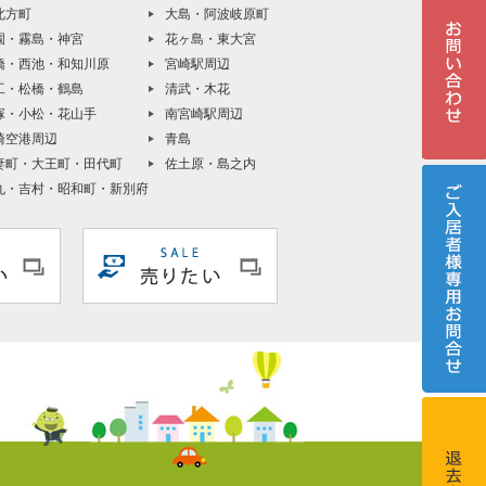
北方町
大島・阿波岐原町
園・霧島・神宮
花ヶ島・東大宮
橋・西池・和知川原
宮崎駅周辺
工・松橋・鶴島
清武・木花
塚・小松・花山手
南宮崎駅周辺
崎空港周辺
青島
妻町・大王町・田代町
佐土原・島之内
丸・吉村・昭和町・新別府