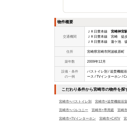
物件概要
ＪＲ日豊本線
宮崎神宮
交通機関
ＪＲ日豊本線 宮崎 徒歩
ＪＲ日豊本線 蓮ケ池 徒
住所
宮崎県宮崎市阿波岐原町
築年数
2009年12月
設備・条件
バストイレ別 / 追焚機能浴室
の一例
ース / TVインターホン / 
こだわり条件から宮崎市の物件を探
宮崎市+バストイレ別
宮崎市+追焚機能浴
宮崎市+バルコニー
宮崎市+専用庭
宮崎市
宮崎市+TVインターホン
宮崎市+CATV
宮