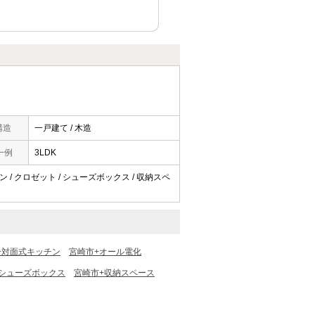
構造
一戸建て / 木造
一例
3LDK
コン / クロゼット / シューズボックス / 収納スペ
+対面式キッチン
宮崎市+オール電化
+シューズボックス
宮崎市+収納スペース