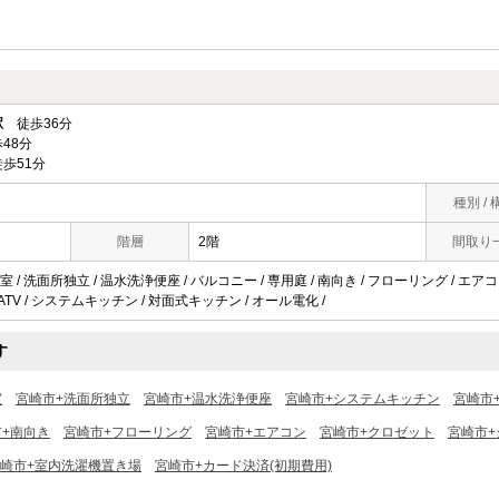
駅
徒歩36分
48分
歩51分
種別 / 
階層
2階
間取り
 / 洗面所独立 / 温水洗浄便座 / バルコニー / 専用庭 / 南向き / フローリング / エア
CATV / システムキッチン / 対面式キッチン / オール電化 /
す
室
宮崎市+洗面所独立
宮崎市+温水洗浄便座
宮崎市+システムキッチン
宮崎市
+南向き
宮崎市+フローリング
宮崎市+エアコン
宮崎市+クロゼット
宮崎市
崎市+室内洗濯機置き場
宮崎市+カード決済(初期費用)