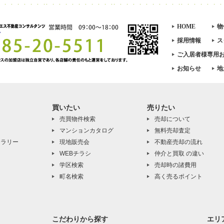
HOME
物
採用情報
ス
ご入居者様専用
お知らせ
地
買いたい
売りたい
売買物件検索
売却について
マンションカタログ
無料売却査定
ャラリー
現地販売会
不動産売却の流れ
WEBチラシ
仲介と買取 の違い
学区検索
売却時の諸費用
町名検索
高く売るポイント
こだわりから探す
エリ