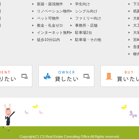
円
新築・築浅物件
学生向け
下
円
リノベーション物件
シングル向け
祇
円
ペット可物件
ファミリー向け
大
円
敷金・礼金ゼロ
事務所・店舗
大
インターネット無料
駐車場2台
大
徒歩10分以内
駐車場・その他
宮
吾
柳
Copyright(C) CS Real Estate Consulting Office All Rights reserved.