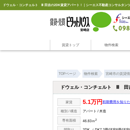
ドウェル・コンチェルト Ⅲ 田吉の2DK賃貸アパート！｜シーエス不動産コンサルタン
賃貸トップ
物件検索
TOPページ
物件検索
宮崎市の賃貸情
ドウェル・コンチェルト Ⅲ 田
5.1万円
初期費用を知り
家賃
種別 / 構造
アパート / 木造
2
専有面積
46.83ｍ
間取り
2DK （ DK7.2畳/洋室6畳/洋室