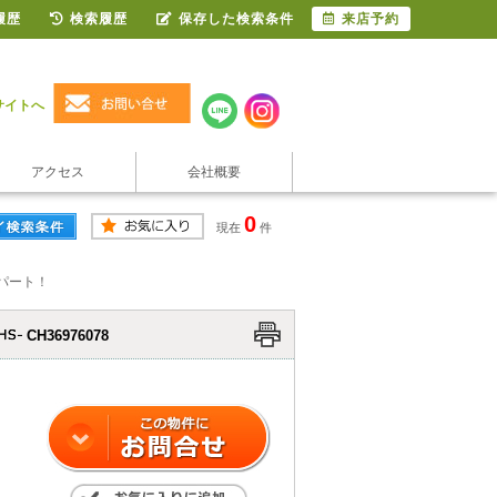
履歴
検索履歴
保存した検索条件
来店予約
サイトへ
アクセス
会社概要
0
現在
件
パート！
CH36976078