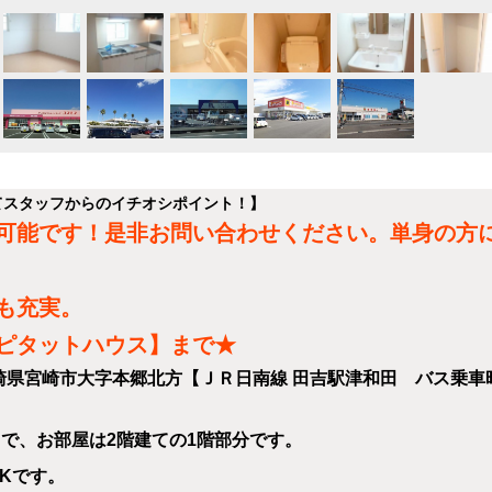
てスタッフからのイチオシポイント！】
可能です！是非お問い合わせください。単身の方
も充実。
ピタットハウス】まで★
県宮崎市大字本郷北方【ＪＲ日南線 田吉駅津和田 バス乗車時
ートで、お部屋は2階建ての1階部分です。
DKです。