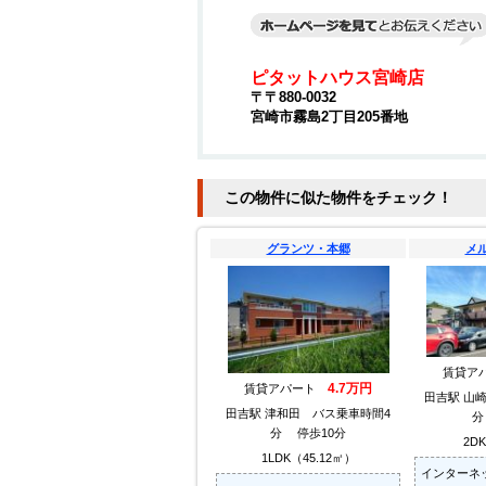
ピタットハウス宮崎店
〒〒880-0032
宮崎市霧島2丁目205番地
この物件に似た物件をチェック！
グランツ・本郷
メ
賃貸ア
4.7万円
賃貸アパート
田吉駅 山
田吉駅 津和田 バス乗車時間4
分
分 停歩10分
2D
1LDK（45.12㎡）
インターネ