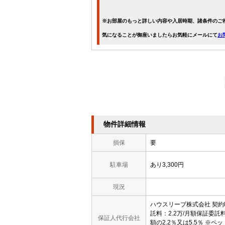
※お部屋のもっと詳しい内容や入居時期、諸条件のご
気になることが御座いましたらお気軽にメールにて
お
物件詳細情報
損保
要
駐車場
あり3,300円
現況
ハウスリーブ株式会社 契
託料：2.2万/月額保証委託
保証人代行会社
額の2.2％又は5.5％ ※ペッ