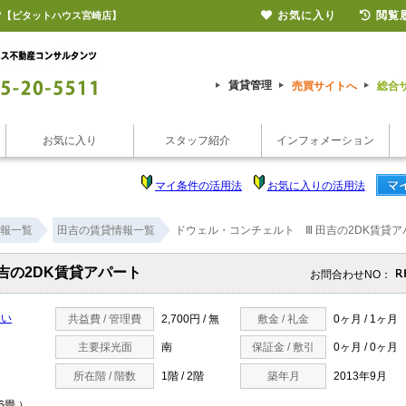
お気に入り
閲覧
ツ【ピタットハウス宮崎店】
賃貸管理
売買サイトへ
総合
お気に入り
スタッフ紹介
インフォメーション
マイ条件の活用法
お気に入りの活用法
報一覧
田吉の賃貸情報一覧
ドウェル・コンチェルト Ⅲ 田吉の2DK賃貸ア
吉の2DK賃貸アパート
お問合わせNO：
たい
共益費 / 管理費
2,700円 / 無
敷金 / 礼金
0ヶ月 / 1ヶ月
主要採光面
南
保証金 / 敷引
0ヶ月 / 0ヶ月
所在階 / 階数
1階 / 2階
築年月
2013年9月
6畳 ）