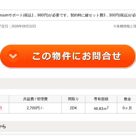
円 ruumサポート(税込1，980円)が必要です。契約時に鍵セット費3，300円(税込
定日：2026年08月22日
※各種情報と
共益費 / 管理費
間取り
専有面積
敷金
2
円
2,700円 / -
2DK
0ヶ月
46.83ｍ
から