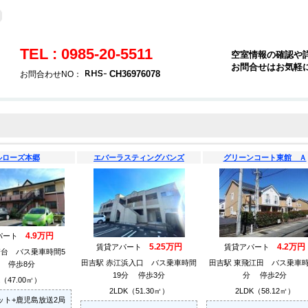
TEL : 0985-20-5511
空室情報の確認や
お問合せはお気軽
CH36976078
お問合わせNO：
ルローズ本郷
エバーラスティングバンズ
グリーンコート東館 Ａ
4.9万円
パート
5.25万円
4.2万円
賃貸アパート
賃貸アパート
崎台 バス乗車時間5
田吉駅 赤江浜入口 バス乗車時間
田吉駅 東飛江田 バス乗車時
 停歩8分
19分 停歩3分
分 停歩2分
K（47.00㎡）
2LDK（51.30㎡）
2LDK（58.12㎡）
ット+鹿児島放送2局