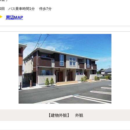
田 バス乗車時間1分 停歩7分
周辺MAP
【建物外観】 外観