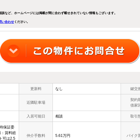
相談など、ホームページには掲載が間に合わず載せきれていない情報もございます。
問い合わせ
ください。
更新料
なし
鍵交
契約
近隣駐車場
借家
入居可能日
相談
取引
約時保証委
料：賃料総
仲介手数料
5.61万円
バイク
ト可は2.5