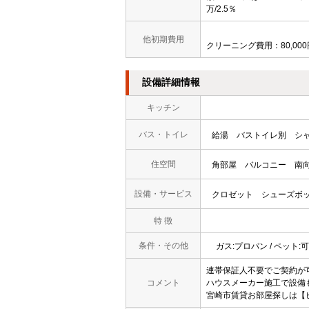
万/2.5％
他初期費用
クリーニング費用：80,000
設備詳細情報
キッチン
バス・トイレ
給湯
バストイレ別
シ
住空間
角部屋
バルコニー
南
設備・サービス
クロゼット
シューズボ
特 徴
条件・その他
ガス:プロパン / ペット:
連帯保証人不要でご契約が
コメント
ハウスメーカー施工で設備
宮崎市賃貸お部屋探しは【