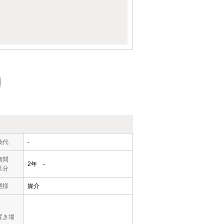
換代
-
期間
2年 -
区分
態様
媒介
置き場