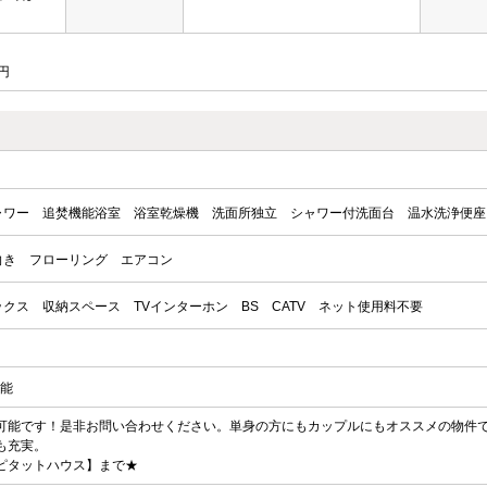
円
ャワー
追焚機能浴室
浴室乾燥機
洗面所独立
シャワー付洗面台
温水洗浄便座
向き
フローリング
エアコン
ックス
収納スペース
TVインターホン
BS
CATV
ネット使用料不要
可能
可能です！是非お問い合わせください。単身の方にもカップルにもオススメの物件
も充実。
ピタットハウス】まで★