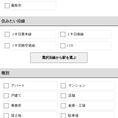
霧島市
住みたい沿線
ＪＲ日豊本線
ＪＲ日南線
ＪＲ宮崎空港線
バス
種別
アパート
マンション
戸建て
店舗
事務所
倉庫・工場
貸土地
駐車場