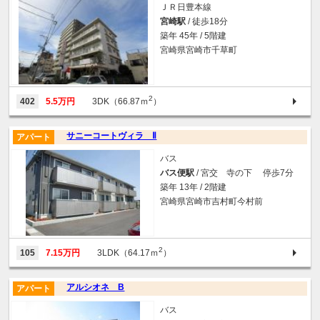
ＪＲ日豊本線
宮崎駅
/ 徒歩18分
築年 45年 / 5階建
宮崎県宮崎市千草町
2
402
5.5万円
3DK（66.87ｍ
）
サニーコートヴィラ Ⅱ
アパート
バス
バス便駅
/ 宮交 寺の下 停歩7分
築年 13年 / 2階建
宮崎県宮崎市吉村町今村前
2
105
7.15万円
3LDK（64.17ｍ
）
アルシオネ B
アパート
バス