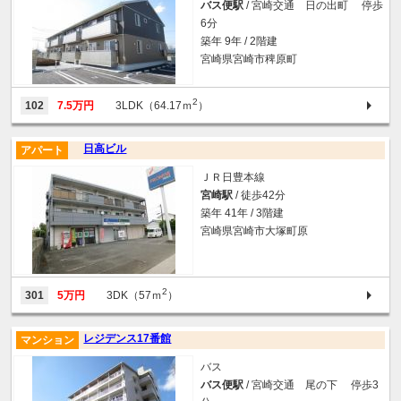
バス便駅
/ 宮崎交通 日の出町 停歩
6分
築年 9年 / 2階建
宮崎県宮崎市稗原町
2
102
7.5万円
3LDK（64.17ｍ
）
日高ビル
アパート
ＪＲ日豊本線
宮崎駅
/ 徒歩42分
築年 41年 / 3階建
宮崎県宮崎市大塚町原
2
301
5万円
3DK（57ｍ
）
レジデンス17番館
マンション
バス
バス便駅
/ 宮崎交通 尾の下 停歩3