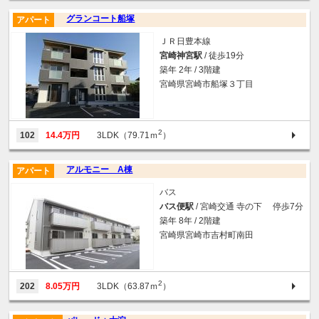
グランコート船塚
アパート
ＪＲ日豊本線
宮崎神宮駅
/ 徒歩19分
築年 2年 / 3階建
宮崎県宮崎市船塚３丁目
2
102
14.4万円
3LDK（79.71ｍ
）
アルモニー A棟
アパート
バス
バス便駅
/ 宮崎交通 寺の下 停歩7分
築年 8年 / 2階建
宮崎県宮崎市吉村町南田
2
202
8.05万円
3LDK（63.87ｍ
）