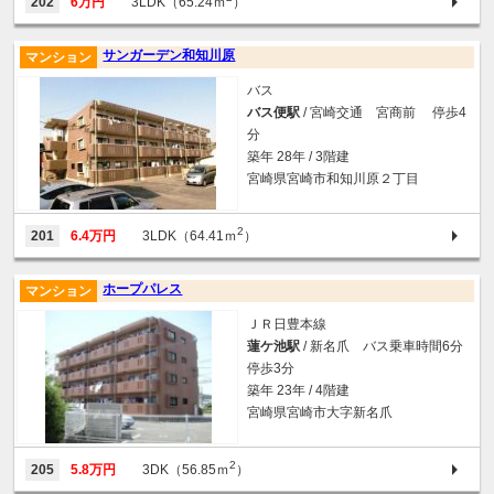
202
6万円
3LDK（65.24ｍ
）
サンガーデン和知川原
マンション
バス
バス便駅
/ 宮崎交通 宮商前 停歩4
分
築年 28年 / 3階建
宮崎県宮崎市和知川原２丁目
2
201
6.4万円
3LDK（64.41ｍ
）
ホープパレス
マンション
ＪＲ日豊本線
蓮ケ池駅
/ 新名爪 バス乗車時間6分
停歩3分
築年 23年 / 4階建
宮崎県宮崎市大字新名爪
2
205
5.8万円
3DK（56.85ｍ
）