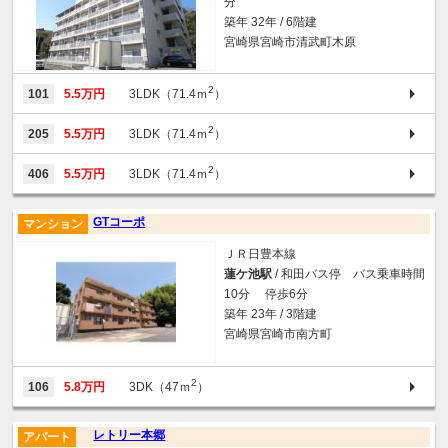
分
築年 32年 / 6階建
宮崎県宮崎市清武町木原
2
101
5.5万円
3LDK（71.4ｍ
）
2
205
5.5万円
3LDK（71.4ｍ
）
2
406
5.5万円
3LDK（71.4ｍ
）
GTコーポ
マンション
ＪＲ日豊本線
蓮ケ池駅
/ 和田バス停 バス乗車時間
10分 停歩6分
築年 23年 / 3階建
宮崎県宮崎市南方町
2
106
5.8万円
3DK（47ｍ
）
レトリー本郷
アパート