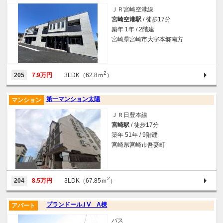
ＪＲ宮崎空港線
宮崎空港駅
/ 徒歩17分
築年 1年 / 2階建
宮崎県宮崎市大字本郷南方
2
205
7.9万円
3LDK（62.8ｍ
）
第一マンション太陽
マンション
ＪＲ日豊本線
宮崎駅
/ 徒歩17分
築年 51年 / 9階建
宮崎県宮崎市吾妻町
2
204
8.5万円
3LDK（67.85ｍ
）
プランドール.i Ⅴ A棟
アパート
バス