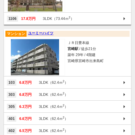
2
1106
17.8万円
3LDK（73.44ｍ
）
ユーミーハイツ
マンション
ＪＲ日豊本線
宮崎駅
/ 徒歩21分
築年 29年 / 4階建
宮崎県宮崎市出来島町
2
103
6.8万円
3LDK（62.4ｍ
）
2
303
6.8万円
3LDK（62.4ｍ
）
2
305
6.3万円
3LDK（62.4ｍ
）
2
401
6.6万円
3LDK（62.4ｍ
）
2
402
6.5万円
3LDK（62.4ｍ
）