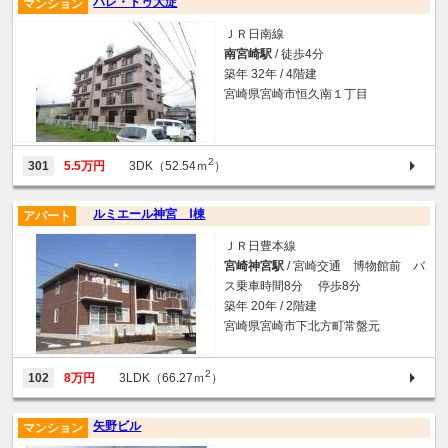
パレ・ドゥ大淀
マンション
ＪＲ日南線
南宮崎駅
/ 徒歩4分
築年 32年 / 4階建
宮崎県宮崎市恒久南１丁目
2
301
5.5万円
3DK（52.54ｍ
）
ルミエール神宮 Ⅰ棟
アパート
ＪＲ日豊本線
宮崎神宮駅
/ 宮崎交通 博物館前 バ
ス乗車時間8分 停歩8分
築年 20年 / 2階建
宮崎県宮崎市下北方町常盤元
2
102
8万円
3LDK（66.27ｍ
）
矢野ビル
マンション