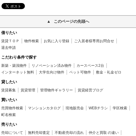
このページの先頭へ
借りたい
賃貸ＴＯＰ
物件検索
お気に入り登録
ご入居者様専用お問合せ
退去申請
こだわり条件で探す
新築・築浅物件
リノベーション済み物件
カースペース2台
インターネット無料
大学生向け物件
ペット可物件
敷金・礼金ゼロ
貸したい
賃貸募集
賃貸管理
管理物件ギャラリー
賃貸経営ブログ
買いたい
売買物件検索
マンションカタログ
現地販売会
WEBチラシ
学区検索
町名検索
売りたい
売却について
無料売却査定
不動産売却の流れ
仲介と買取 の違い