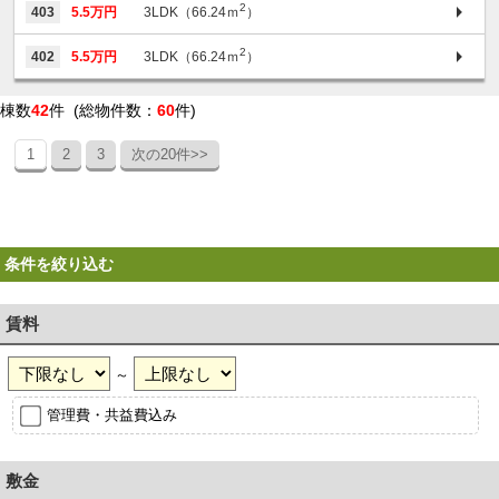
2
403
5.5万円
3LDK（66.24ｍ
）
2
402
5.5万円
3LDK（66.24ｍ
）
棟数
42
件 (総物件数：
60
件)
1
2
3
次の20件>>
条件を絞り込む
賃料
～
管理費・共益費込み
敷金