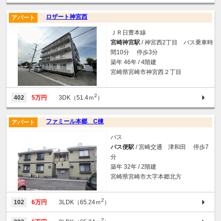
ロザート神宮西
アパート
ＪＲ日豊本線
宮崎神宮駅
/ 神宮西2丁目 バス乗車時
間10分 停歩3分
築年 46年 / 4階建
宮崎県宮崎市神宮西２丁目
2
402
5万円
3DK（51.4ｍ
）
ファミール本郷 C棟
アパート
バス
バス便駅
/ 宮崎交通 津和田 停歩7
分
築年 32年 / 2階建
宮崎県宮崎市大字本郷北方
2
102
6万円
3LDK（65.24ｍ
）
2