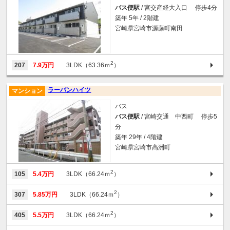
バス便駅
/ 宮交産経大入口 停歩4分
築年 5年 / 2階建
宮崎県宮崎市源藤町南田
2
207
7.9万円
3LDK（63.36ｍ
）
ラーバンハイツ
マンション
バス
バス便駅
/ 宮崎交通 中西町 停歩5
分
築年 29年 / 4階建
宮崎県宮崎市高洲町
2
105
5.4万円
3LDK（66.24ｍ
）
2
307
5.85万円
3LDK（66.24ｍ
）
2
405
5.5万円
3LDK（66.24ｍ
）