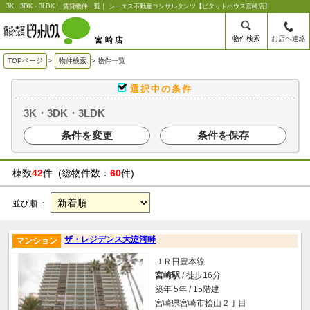
3K・3DK・3LDK ｜賃貸物件一覧｜ シーエス不動産コンサルタンツ【ピタットハウス宮崎店】
物件検索
お店へ連絡
TOPページ
>
物件検索
>
物件一覧
選択中の条件
3K・3DK・3LDK
条件を変更
条件を保存
棟数
42
件 (総物件数：
60
件)
並び順 ：
ザ・レジデンス大淀河畔
マンション
ＪＲ日豊本線
宮崎駅
/ 徒歩16分
築年 5年 / 15階建
宮崎県宮崎市松山２丁目