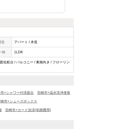
構造
アパート / 木造
一例
1LDK
洗面化粧台 / バルコニー / 東南向き / フローリン
崎市+シャワー付洗面台
宮崎市+温水洗浄便座
宮崎市+シューズボックス
場
宮崎市+カード決済(初期費用)