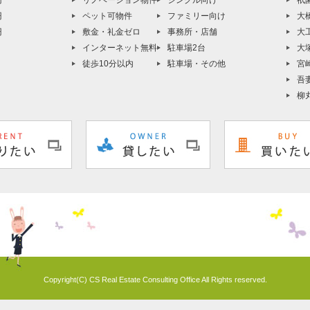
円
リノベーション物件
シングル向け
祇
円
ペット可物件
ファミリー向け
大
円
敷金・礼金ゼロ
事務所・店舗
大
インターネット無料
駐車場2台
大
徒歩10分以内
駐車場・その他
宮
吾
柳
Copyright(C) CS Real Estate Consulting Office All Rights reserved.