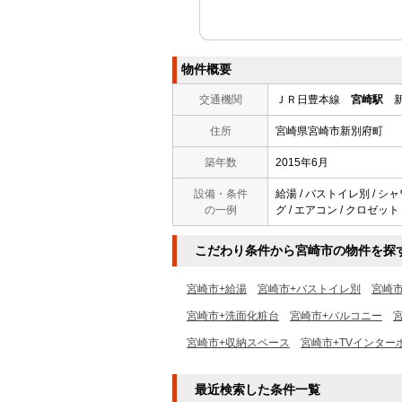
物件概要
交通機関
ＪＲ日豊本線
宮崎駅
新
住所
宮崎県宮崎市新別府町
築年数
2015年6月
設備・条件
給湯 / バストイレ別 / シ
の一例
グ / エアコン / クロゼット 
こだわり条件から宮崎市の物件を探
宮崎市+給湯
宮崎市+バストイレ別
宮崎
宮崎市+洗面化粧台
宮崎市+バルコニー
宮崎市+収納スペース
宮崎市+TVインター
最近検索した条件一覧