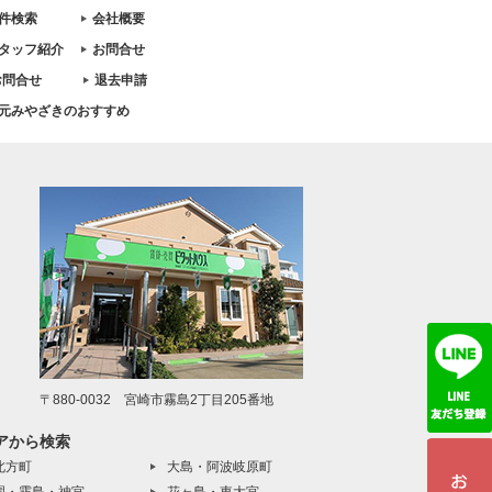
件検索
会社概要
タッフ紹介
お問合せ
お問合せ
退去申請
元みやざきのおすすめ
〒880-0032 宮崎市霧島2丁目205番地
アから検索
北方町
大島・阿波岐原町