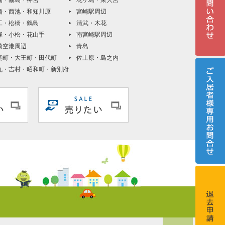
園・霧島・神宮
花ヶ島・東大宮
橋・西池・和知川原
宮崎駅周辺
工・松橋・鶴島
清武・木花
塚・小松・花山手
南宮崎駅周辺
崎空港周辺
青島
妻町・大王町・田代町
佐土原・島之内
丸・吉村・昭和町・新別府