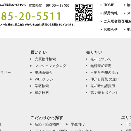
HOME
物
採用情報
ス
ご入居者様専用
お知らせ
地
買いたい
売りたい
売買物件検索
売却について
マンションカタログ
無料売却査定
ャラリー
現地販売会
不動産売却の流れ
WEBチラシ
仲介と買取 の違い
学区検索
売却時の諸費用
町名検索
高く売るポイント
こだわりから探す
エリ
円
新築・築浅物件
学生向け
下