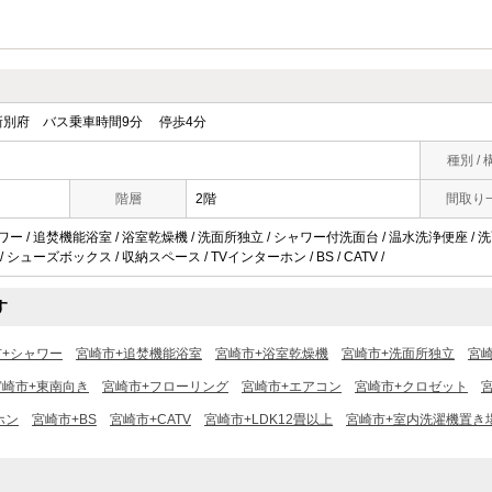
別府 バス乗車時間9分 停歩4分
種別 / 
階層
2階
間取り
ャワー / 追焚機能浴室 / 浴室乾燥機 / 洗面所独立 / シャワー付洗面台 / 温水洗浄便座 / 
/ シューズボックス / 収納スペース / TVインターホン / BS / CATV /
す
市+シャワー
宮崎市+追焚機能浴室
宮崎市+浴室乾燥機
宮崎市+洗面所独立
宮
宮崎市+東南向き
宮崎市+フローリング
宮崎市+エアコン
宮崎市+クロゼット
ホン
宮崎市+BS
宮崎市+CATV
宮崎市+LDK12畳以上
宮崎市+室内洗濯機置き