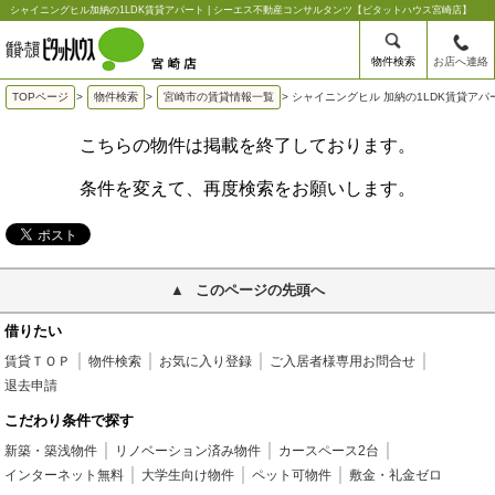
シャイニングヒル加納の1LDK賃貸アパート | シーエス不動産コンサルタンツ【ピタットハウス宮崎店】
物件検索
お店へ連絡
TOPページ
>
物件検索
>
宮崎市の賃貸情報一覧
>
シャイニングヒル 加納の1LDK賃貸アパ
こちらの物件は掲載を終了しております。
条件を変えて、再度検索をお願いします。
このページの先頭へ
借りたい
賃貸ＴＯＰ
物件検索
お気に入り登録
ご入居者様専用お問合せ
退去申請
こだわり条件で探す
新築・築浅物件
リノベーション済み物件
カースペース2台
インターネット無料
大学生向け物件
ペット可物件
敷金・礼金ゼロ