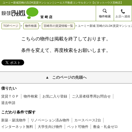
ユーミー新城宮崎の2LDK賃貸マンション | シーエス不動産コンサルタンツ【ピタットハウス宮崎店】
物件検索
お店へ連絡
TOPページ
>
物件検索
>
宮崎市の賃貸情報一覧
>
ユーミー新城 宮崎の2LDK賃貸マンショ
こちらの物件は掲載を終了しております。
条件を変えて、再度検索をお願いします。
このページの先頭へ
借りたい
賃貸ＴＯＰ
物件検索
お気に入り登録
ご入居者様専用お問合せ
退去申請
こだわり条件で探す
新築・築浅物件
リノベーション済み物件
カースペース2台
インターネット無料
大学生向け物件
ペット可物件
敷金・礼金ゼロ