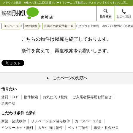
プラウド上田島 A棟バス便の2LDK賃貸アパート | シーエス不動産コンサルタンツ【ピタットハウス宮崎店】
物件検索
お店へ連絡
TOPページ
>
物件検索
>
宮崎市の賃貸情報一覧
>
プラウド上田島 A棟 バス便の2LDK賃
こちらの物件は掲載を終了しております。
条件を変えて、再度検索をお願いします。
このページの先頭へ
借りたい
賃貸ＴＯＰ
物件検索
お気に入り登録
ご入居者様専用お問合せ
退去申請
こだわり条件で探す
新築・築浅物件
リノベーション済み物件
カースペース2台
インターネット無料
大学生向け物件
ペット可物件
敷金・礼金ゼロ