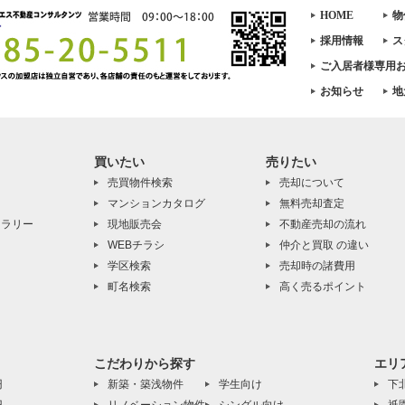
HOME
物
採用情報
ス
ご入居者様専用
お知らせ
地
買いたい
売りたい
売買物件検索
売却について
マンションカタログ
無料売却査定
ャラリー
現地販売会
不動産売却の流れ
WEBチラシ
仲介と買取 の違い
学区検索
売却時の諸費用
町名検索
高く売るポイント
こだわりから探す
エリ
円
新築・築浅物件
学生向け
下