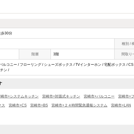
歩30分
種別 / 
階層
3階
間取り
バルコニー / フローリング / シューズボックス / TVインターホン / 宅配ボックス / CS /
チン /
す
宮崎市+システムキッチン
宮崎市+対面式キッチン
宮崎市+バルコニー
宮崎市+
クス
宮崎市+CS
宮崎市+BS
宮崎市+２４時間緊急通報システム
宮崎市+LAN