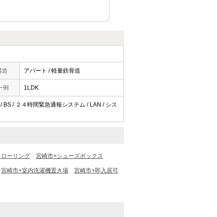
構造
アパート / 軽量鉄骨造
一例
1LDK
 BS / ２４時間緊急通報システム / LAN / シス
フローリング
宮崎市+シューズボックス
宮崎市+室内洗濯機置き場
宮崎市+即入居可