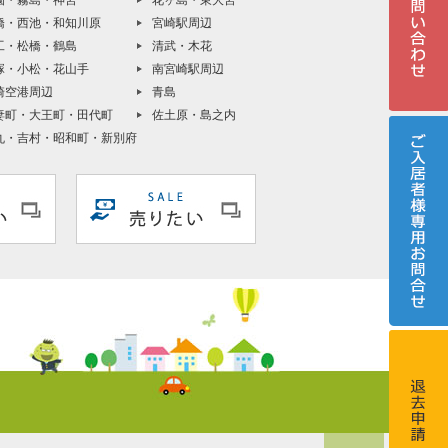
園・霧島・神宮
花ヶ島・東大宮
橋・西池・和知川原
宮崎駅周辺
工・松橋・鶴島
清武・木花
塚・小松・花山手
南宮崎駅周辺
崎空港周辺
青島
妻町・大王町・田代町
佐土原・島之内
丸・吉村・昭和町・新別府