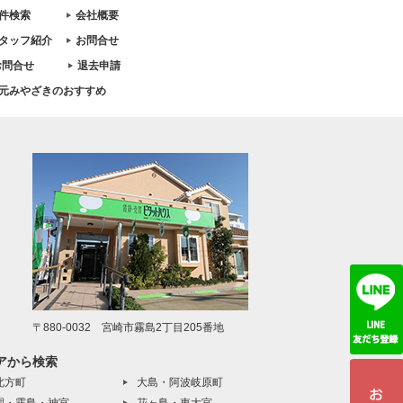
件検索
会社概要
タッフ紹介
お問合せ
お問合せ
退去申請
元みやざきのおすすめ
〒880-0032 宮崎市霧島2丁目205番地
アから検索
北方町
大島・阿波岐原町