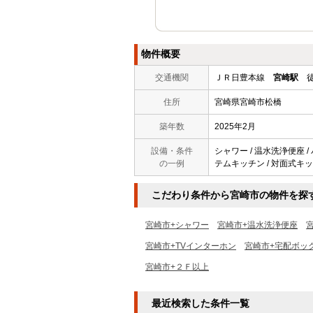
物件概要
交通機関
ＪＲ日豊本線
宮崎駅
徒
住所
宮崎県宮崎市松橋
築年数
2025年2月
設備・条件
シャワー / 温水洗浄便座 / 
の一例
テムキッチン / 対面式キッ
こだわり条件から宮崎市の物件を探
宮崎市+シャワー
宮崎市+温水洗浄便座
宮崎市+TVインターホン
宮崎市+宅配ボッ
宮崎市+２Ｆ以上
最近検索した条件一覧