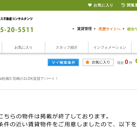
お気に入り
閲覧
賃貸管理
売買サイトへ
総合
お気に入り
スタッフ紹介
インフォメーション
0
現在
件
sena松橋S 宮崎の1LDK賃貸アパート！