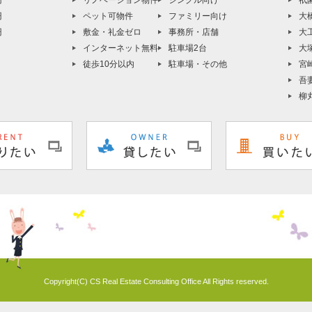
円
リノベーション物件
シングル向け
祇
円
ペット可物件
ファミリー向け
大
円
敷金・礼金ゼロ
事務所・店舗
大
インターネット無料
駐車場2台
大
徒歩10分以内
駐車場・その他
宮
吾
柳
Copyright(C) CS Real Estate Consulting Office All Rights reserved.