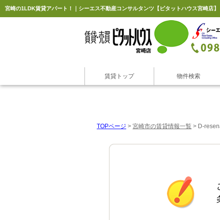
宮崎の1LDK賃貸アパート！｜シーエス不動産コンサルタンツ【ピタットハウス宮崎店】
賃貸トップ
物件検索
TOPページ
>
宮崎市の賃貸情報一覧
>
D-re