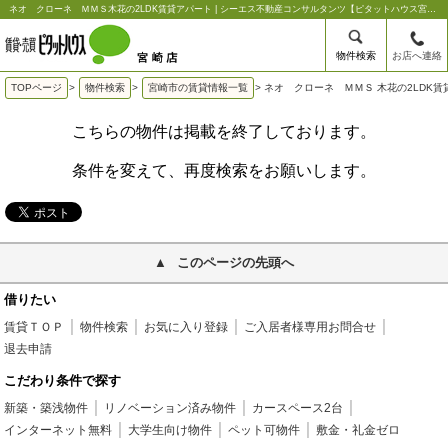
ネオ クローネ ＭＭＳ木花の2LDK賃貸アパート | シーエス不動産コンサルタンツ【ピタットハウス宮崎店】
物件検索
お店へ連絡
TOPページ
>
物件検索
>
宮崎市の賃貸情報一覧
>
ネオ クローネ ＭＭＳ 木花の2LDK賃
こちらの物件は掲載を終了しております。
条件を変えて、再度検索をお願いします。
このページの先頭へ
借りたい
賃貸ＴＯＰ
物件検索
お気に入り登録
ご入居者様専用お問合せ
退去申請
こだわり条件で探す
新築・築浅物件
リノベーション済み物件
カースペース2台
インターネット無料
大学生向け物件
ペット可物件
敷金・礼金ゼロ