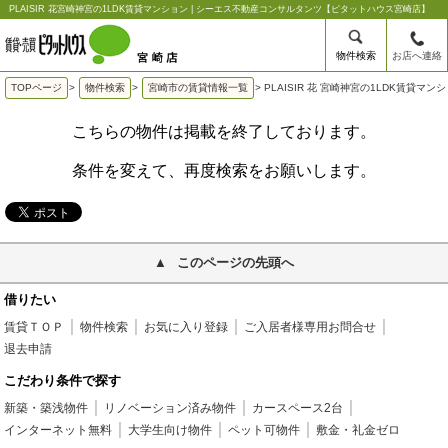
PLAISIR 花宮崎神宮の1LDK賃貸マンション | シーエス不動産コンサルタンツ【ピタットハウス宮崎店】
物件検索
お店へ連絡
TOPページ
>
物件検索
>
宮崎市の賃貸情報一覧
>
PLAISIR 花 宮崎神宮の1LDK賃貸マン
こちらの物件は掲載を終了しております。
条件を変えて、再度検索をお願いします。
このページの先頭へ
借りたい
賃貸ＴＯＰ
物件検索
お気に入り登録
ご入居者様専用お問合せ
退去申請
こだわり条件で探す
新築・築浅物件
リノベーション済み物件
カースペース2台
インターネット無料
大学生向け物件
ペット可物件
敷金・礼金ゼロ