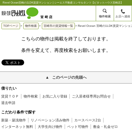
Revel Ocean宮崎の1LDK賃貸マンション | シーエス不動産コンサルタンツ【ピタットハウス宮崎店】
物件検索
お店へ連絡
TOPページ
>
物件検索
>
宮崎市の賃貸情報一覧
>
Revel Ocean 宮崎の1LDK賃貸マンショ
こちらの物件は掲載を終了しております。
条件を変えて、再度検索をお願いします。
このページの先頭へ
借りたい
賃貸ＴＯＰ
物件検索
お気に入り登録
ご入居者様専用お問合せ
退去申請
こだわり条件で探す
新築・築浅物件
リノベーション済み物件
カースペース2台
インターネット無料
大学生向け物件
ペット可物件
敷金・礼金ゼロ