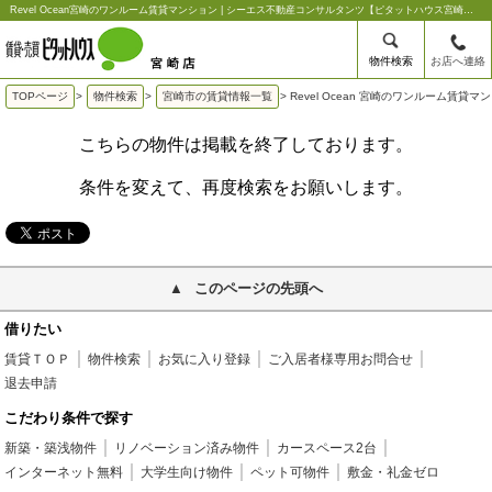
Revel Ocean宮崎のワンルーム賃貸マンション | シーエス不動産コンサルタンツ【ピタットハウス宮崎店】
物件検索
お店へ連絡
TOPページ
>
物件検索
>
宮崎市の賃貸情報一覧
>
Revel Ocean 宮崎のワンルーム賃貸マ
こちらの物件は掲載を終了しております。
条件を変えて、再度検索をお願いします。
このページの先頭へ
借りたい
賃貸ＴＯＰ
物件検索
お気に入り登録
ご入居者様専用お問合せ
退去申請
こだわり条件で探す
新築・築浅物件
リノベーション済み物件
カースペース2台
インターネット無料
大学生向け物件
ペット可物件
敷金・礼金ゼロ