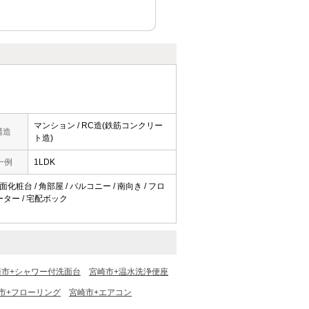
マンション / RC造(鉄筋コンクリー
構造
ト造)
一例
1LDK
化粧台 / 角部屋 / バルコニー / 南向き / フロ
ーター / 宅配ボック
崎市+シャワー付洗面台
宮崎市+温水洗浄便座
市+フローリング
宮崎市+エアコン