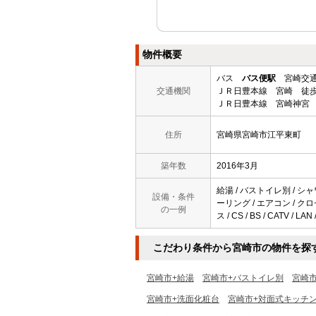
物件概要
バス
バス便駅
宮崎交通
交通機関
ＪＲ日豊本線 宮崎 徒歩
ＪＲ日豊本線 宮崎神宮 
住所
宮崎県宮崎市江平東町
築年数
2016年3月
給湯 / バストイレ別 / シャ
設備・条件
ーリング / エアコン / ク
の一例
ス / CS / BS / CATV /
こだわり条件から宮崎市の物件を探
宮崎市+給湯
宮崎市+バストイレ別
宮崎
宮崎市+洗面化粧台
宮崎市+対面式キッチ