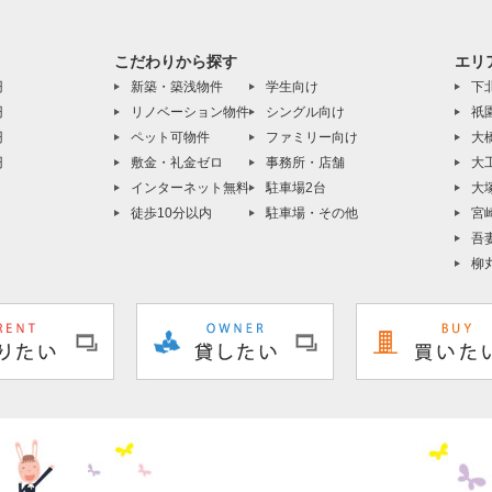
こだわりから探す
エリ
円
新築・築浅物件
学生向け
下
円
リノベーション物件
シングル向け
祇
円
ペット可物件
ファミリー向け
大
円
敷金・礼金ゼロ
事務所・店舗
大
インターネット無料
駐車場2台
大
徒歩10分以内
駐車場・その他
宮
吾
柳