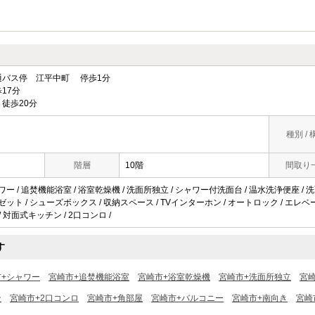
バス停 江平中町 停歩1分
17分
徒歩20分
種別 / 
階層
10階
間取り
ワー / 追焚機能浴室 / 浴室乾燥機 / 洗面所独立 / シャワー付洗面台 / 温水洗浄便座 / 洗面
ロゼット / シューズボックス / 収納スペース / TVインターホン / オートロック / エレベ
 LAN / 対面式キッチン / 2口コンロ /
す
市+シャワー
宮崎市+追焚機能浴室
宮崎市+浴室乾燥機
宮崎市+洗面所独立
宮
ン
宮崎市+2口コンロ
宮崎市+角部屋
宮崎市+バルコニー
宮崎市+南向き
宮崎