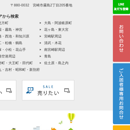
〒880-0032 宮崎市霧島2丁目205番地
アから検索
北方町
大島・阿波岐原町
園・霧島・神宮
花ヶ島・東大宮
橋・西池・和知川原
宮崎駅周辺
工・松橋・鶴島
清武・木花
塚・小松・花山手
南宮崎駅周辺
崎空港周辺
青島
妻町・大王町・田代町
佐土原・島之内
丸・吉村・昭和町・新別府