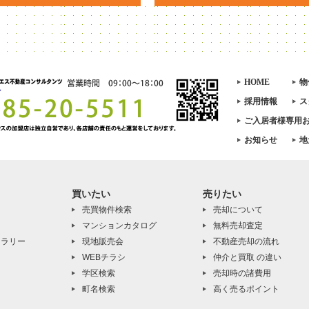
HOME
物
採用情報
ス
ご入居者様専用
お知らせ
地
買いたい
売りたい
売買物件検索
売却について
マンションカタログ
無料売却査定
ャラリー
現地販売会
不動産売却の流れ
WEBチラシ
仲介と買取 の違い
学区検索
売却時の諸費用
町名検索
高く売るポイント