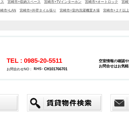
クス
宮崎市+収納スペース
宮崎市+TVインターホン
宮崎市+オートロック
宮崎
崎市+LAN
宮崎市+外壁タイル張り
宮崎市+室内洗濯機置き場
宮崎市+２Ｆ以
TEL : 0985-20-5511
空室情報の確認や
お問合せはお気軽
CH101766701
お問合わせNO：