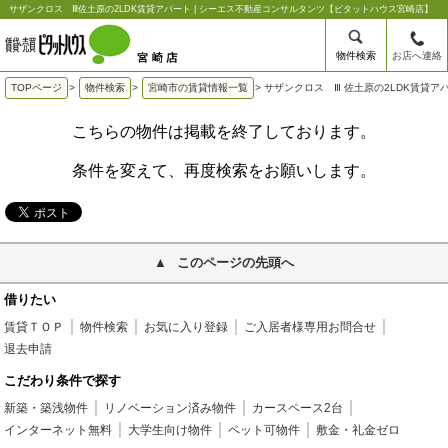
サザンクロス Ⅲ佐土原の2LDK賃貸アパート | シーエス不動産コンサルタンツ【ピタットハウス宮崎店】
物件検索
お店へ連絡
TOPページ
>
物件検索
>
宮崎市の賃貸情報一覧
>
サザンクロス Ⅲ 佐土原の2LDK賃貸ア
こちらの物件は掲載を終了しております。
条件を変えて、再度検索をお願いします。
このページの先頭へ
借りたい
賃貸ＴＯＰ
物件検索
お気に入り登録
ご入居者様専用お問合せ
退去申請
こだわり条件で探す
新築・築浅物件
リノベーション済み物件
カースペース2台
インターネット無料
大学生向け物件
ペット可物件
敷金・礼金ゼロ