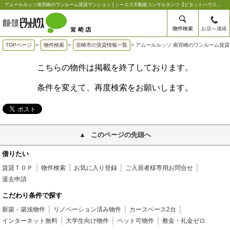
アムールルッソ南宮崎のワンルーム賃貸マンション | シーエス不動産コンサルタンツ【ピタットハウス宮崎店】
物件検索
お店へ連絡
TOPページ
>
物件検索
>
宮崎市の賃貸情報一覧
>
アムールルッソ 南宮崎のワンルーム賃
こちらの物件は掲載を終了しております。
条件を変えて、再度検索をお願いします。
このページの先頭へ
借りたい
賃貸ＴＯＰ
物件検索
お気に入り登録
ご入居者様専用お問合せ
退去申請
こだわり条件で探す
新築・築浅物件
リノベーション済み物件
カースペース2台
インターネット無料
大学生向け物件
ペット可物件
敷金・礼金ゼロ