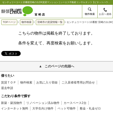
センチュリーコート10番館宮崎の1LDK賃貸マンション | シーエス不動産コンサルタンツ【ピタットハウス宮崎店】
物件検索
お店へ連絡
TOPページ
>
物件検索
>
宮崎市の賃貸情報一覧
>
センチュリーコート10番館 宮崎の1LD
こちらの物件は掲載を終了しております。
条件を変えて、再度検索をお願いします。
このページの先頭へ
借りたい
賃貸ＴＯＰ
物件検索
お気に入り登録
ご入居者様専用お問合せ
退去申請
こだわり条件で探す
新築・築浅物件
リノベーション済み物件
カースペース2台
インターネット無料
大学生向け物件
ペット可物件
敷金・礼金ゼロ