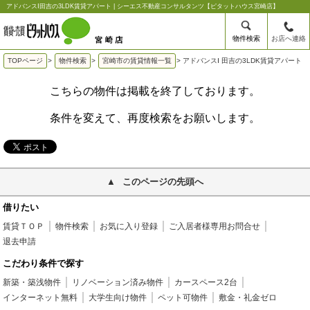
アドバンスⅠ田吉の3LDK賃貸アパート | シーエス不動産コンサルタンツ【ピタットハウス宮崎店】
物件検索
お店へ連絡
TOPページ
>
物件検索
>
宮崎市の賃貸情報一覧
>
アドバンスⅠ 田吉の3LDK賃貸アパート
こちらの物件は掲載を終了しております。
条件を変えて、再度検索をお願いします。
このページの先頭へ
借りたい
賃貸ＴＯＰ
物件検索
お気に入り登録
ご入居者様専用お問合せ
退去申請
こだわり条件で探す
新築・築浅物件
リノベーション済み物件
カースペース2台
インターネット無料
大学生向け物件
ペット可物件
敷金・礼金ゼロ