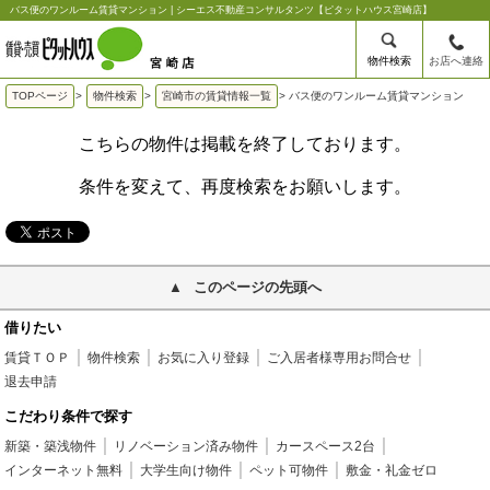
バス便のワンルーム賃貸マンション | シーエス不動産コンサルタンツ【ピタットハウス宮崎店】
物件検索
お店へ連絡
TOPページ
>
物件検索
>
宮崎市の賃貸情報一覧
>
バス便のワンルーム賃貸マンション
こちらの物件は掲載を終了しております。
条件を変えて、再度検索をお願いします。
このページの先頭へ
借りたい
賃貸ＴＯＰ
物件検索
お気に入り登録
ご入居者様専用お問合せ
退去申請
こだわり条件で探す
新築・築浅物件
リノベーション済み物件
カースペース2台
インターネット無料
大学生向け物件
ペット可物件
敷金・礼金ゼロ