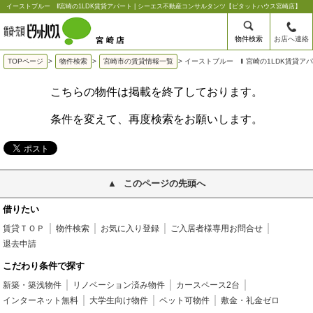
イーストブルー Ⅱ宮崎の1LDK賃貸アパート | シーエス不動産コンサルタンツ【ピタットハウス宮崎店】
物件検索
お店へ連絡
TOPページ
>
物件検索
>
宮崎市の賃貸情報一覧
>
イーストブルー Ⅱ 宮崎の1LDK賃貸ア
こちらの物件は掲載を終了しております。
条件を変えて、再度検索をお願いします。
このページの先頭へ
借りたい
賃貸ＴＯＰ
物件検索
お気に入り登録
ご入居者様専用お問合せ
退去申請
こだわり条件で探す
新築・築浅物件
リノベーション済み物件
カースペース2台
インターネット無料
大学生向け物件
ペット可物件
敷金・礼金ゼロ