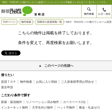
NEO FASCIOバス便のワンルーム賃貸マンション | シーエス不動産コンサルタンツ【ピタットハウス宮崎店】
物件検索
お店へ連絡
TOPページ
>
物件検索
>
宮崎市の賃貸情報一覧
>
NEO FASCIO バス便のワンルーム賃
こちらの物件は掲載を終了しております。
条件を変えて、再度検索をお願いします。
このページの先頭へ
借りたい
賃貸ＴＯＰ
物件検索
お気に入り登録
ご入居者様専用お問合せ
退去申請
こだわり条件で探す
新築・築浅物件
リノベーション済み物件
カースペース2台
インターネット無料
大学生向け物件
ペット可物件
敷金・礼金ゼロ