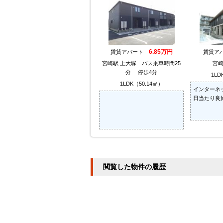
6.85万円
賃貸アパート
賃貸ア
宮崎駅 上大塚 バス乗車時間25
宮崎
分 停歩4分
1LD
1LDK（50.14㎡）
インターネ
日当たり良
閲覧した物件の履歴