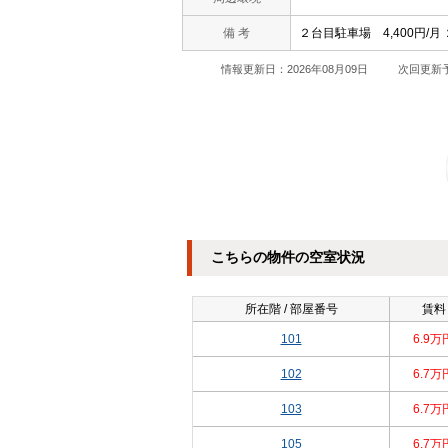
備 考
２台目駐車場 4,400円/
情報更新日：2026年08月09日
次回更新予
こちらの物件の空室状況
所在階 / 部屋番号
賃料
101
6.9万
102
6.7万
103
6.7万
105
6.7万