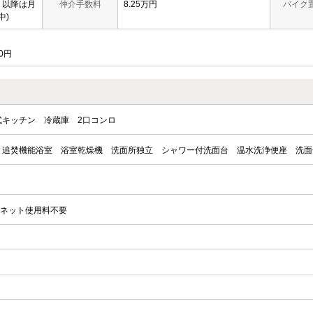
時、以降は月
仲介手数料
8.25万円
バイク
中)
0円
式キッチン
冷蔵庫
2口コンロ
追焚機能浴室
浴室乾燥機
洗面所独立
シャワー付洗面台
温水洗浄便座
洗面
ネット使用料不要