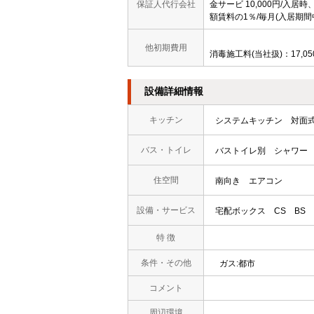
保証人代行会社
金サービ 10,000円/入居
額賃料の1％/毎月(入居期間
他初期費用
消毒施工料(当社扱)：17,05
設備詳細情報
キッチン
システムキッチン
対面
バス・トイレ
バストイレ別
シャワー
住空間
南向き
エアコン
設備・サービス
宅配ボックス
CS
BS
特 徴
条件・その他
ガス:都市
コメント
周辺環境