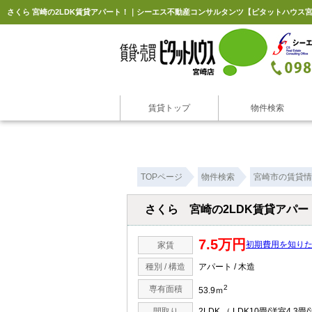
さくら 宮崎の2LDK賃貸アパート！｜シーエス不動産コンサルタンツ【ピタットハウス
賃貸トップ
物件検索
TOPページ
物件検索
宮崎市の賃貸情
さくら 宮崎の2LDK賃貸アパー
7.5万円
初期費用を知り
家賃
種別 / 構造
アパート / 木造
2
専有面積
53.9ｍ
間取り
2LDK （ LDK10畳/洋室4.3畳