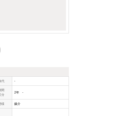
換代
-
期間
2年 -
区分
態様
媒介