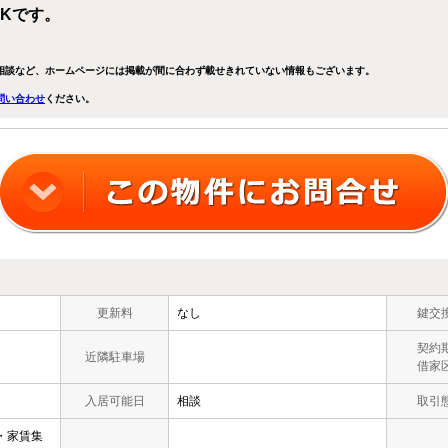
DKです。
相談など、ホームページには掲載が間に合わず載せきれていない情報もございます。
問い合わせ
ください。
更新料
なし
鍵交
契約
近隣駐車場
借家
入居可能日
相談
取引
・家賃集