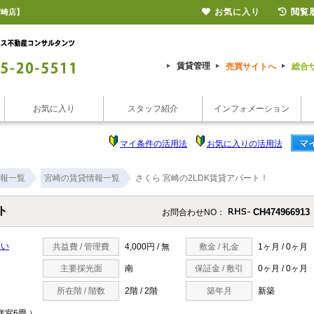
お気に入り
閲覧
宮崎店】
賃貸管理
売買サイトへ
総合
お気に入り
スタッフ紹介
インフォメーション
マイ条件の活用法
お気に入りの活用法
報一覧
宮崎の賃貸情報一覧
さくら 宮崎の2LDK賃貸アパート！
ト
CH474966913
お問合わせNO：
たい
共益費 / 管理費
4,000円 / 無
敷金 / 礼金
1ヶ月 / 0ヶ月
主要採光面
南
保証金 / 敷引
0ヶ月 / 0ヶ月
所在階 / 階数
2階 / 2階
築年月
新築
/洋室6畳 ）