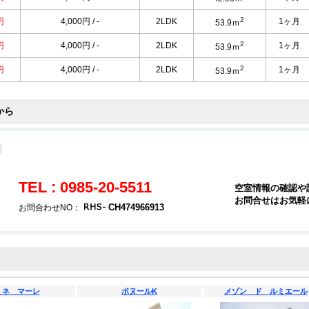
2
円
4,000円 / -
2LDK
1ヶ月
53.9ｍ
2
円
4,000円 / -
2LDK
1ヶ月
53.9ｍ
2
円
4,000円 / -
2LDK
1ヶ月
53.9ｍ
から
TEL : 0985-20-5511
空室情報の確認や
お問合せはお気軽
CH474966913
お問合わせNO：
ミネ マーレ
ボヌールK
メゾン ド ルミエール