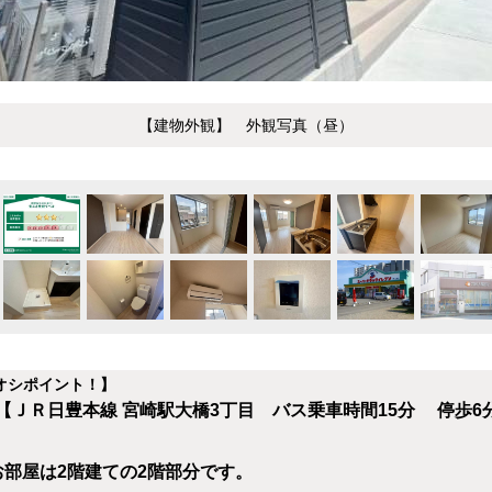
【建物外観】 外観写真（昼）
オシポイント！】
ＪＲ日豊本線 宮崎駅大橋3丁目 バス乗車時間15分 停歩6
お部屋は2階建ての2階部分です。