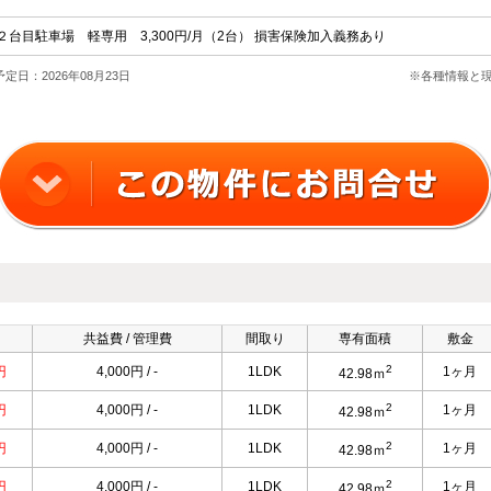
月 ２台目駐車場 軽専用 3,300円/月（2台） 損害保険加入義務あり
定日：2026年08月23日
※各種情報と
共益費 / 管理費
間取り
専有面積
敷金
2
円
4,000円 / -
1LDK
1ヶ月
42.98ｍ
2
円
4,000円 / -
1LDK
1ヶ月
42.98ｍ
2
円
4,000円 / -
1LDK
1ヶ月
42.98ｍ
2
円
4,000円 / -
1LDK
1ヶ月
42.98ｍ