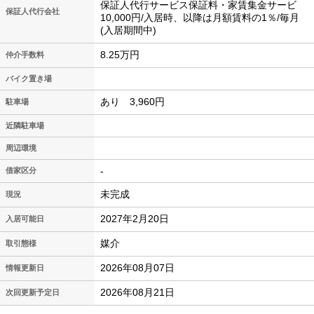
保証人代行サービス保証料・家賃集金サービ
保証人代行会社
10,000円/入居時、以降は月額賃料の1％/毎月
(入居期間中)
8.25万円
仲介手数料
バイク置き場
あり 3,960円
駐車場
近隣駐車場
周辺環境
-
借家区分
未完成
現況
2027年2月20日
入居可能日
媒介
取引態様
2026年08月07日
情報更新日
2026年08月21日
次回更新予定日