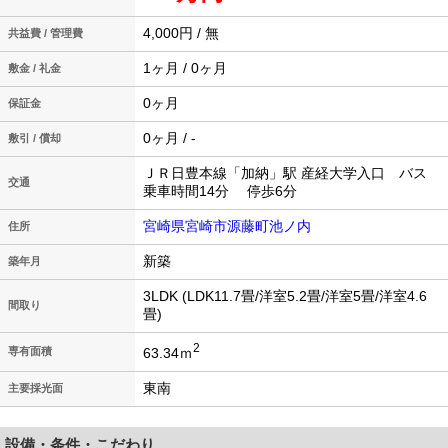
4,000円 / 無
共益費 / 管理費
1ヶ月 / 0ヶ月
敷金 / 礼金
0ヶ月
保証金
0ヶ月 / -
敷引 / 償却
ＪＲ日豊本線「加納」駅 産経大学入口 バス
交通
乗車時間14分 停歩6分
宮崎県宮崎市源藤町池ノ内
住所
新築
築年月
3LDK (LDK11.7畳/洋室5.2畳/洋室5畳/洋室4.6
間取り
畳)
2
63.34ｍ
専有面積
東南
主要採光面
設備・条件・こだわり