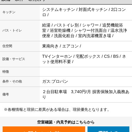
システムキッチン / 対面式キッチン / 2口コン
キッチン
ロ /
給湯 / バストイレ別 / シャワー / 追焚機能浴
室 / 浴室乾燥機 / シャワー付洗面台 / 温水洗浄
バス・トイレ
便座 / 洗面化粧台 / 室内洗濯機置き場 /
東南向き / エアコン /
住空間
TVインターホン / 宅配ボックス / CS / BS / ネ
設備・サービス
ット使用料不要 /
特徴
ガス:プロパン
条件・その他
２台目駐車場 3,740円/月 損害保険加入義務あ
備考
り
※各種情報と現状に差異がある場合は、現状優先となります。
空室確認・内見予約はこちらから