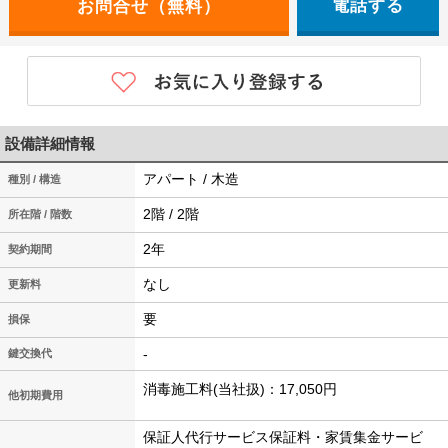
電話する
設備詳細情報
アパート / 木造
種別 / 構造
2階 / 2階
所在階 / 階数
2年
契約期間
なし
更新料
要
損保
-
鍵交換代
消毒施工料(当社扱)：17,050円
他初期費用
保証人代行サービス保証料・家賃集金サービ