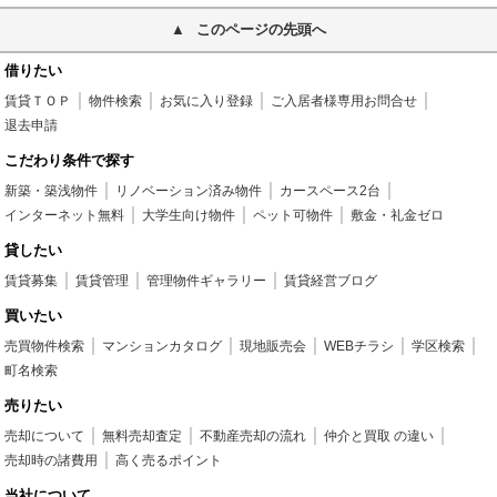
このページの先頭へ
借りたい
賃貸ＴＯＰ
物件検索
お気に入り登録
ご入居者様専用お問合せ
退去申請
こだわり条件で探す
新築・築浅物件
リノベーション済み物件
カースペース2台
インターネット無料
大学生向け物件
ペット可物件
敷金・礼金ゼロ
貸したい
賃貸募集
賃貸管理
管理物件ギャラリー
賃貸経営ブログ
買いたい
売買物件検索
マンションカタログ
現地販売会
WEBチラシ
学区検索
町名検索
売りたい
売却について
無料売却査定
不動産売却の流れ
仲介と買取 の違い
売却時の諸費用
高く売るポイント
当社について