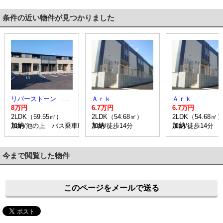
条件の近い物件が見つかりました
リバーストーン マキバ Ⅰ
Ａｒｋ
Ａｒｋ
8万円
6.7万円
6.7万円
2LDK（59.55㎡）
2LDK（54.68㎡）
2LDK（54.68㎡
加納
/池の上 バス乗車時間4分 停歩8分
加納
/徒歩14分
加納
/徒歩14分
今まで閲覧した物件
このページをメールで送る