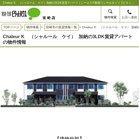
Chaleur K （シャルール ケイ）加納の3LDK賃貸アパート | シーエス不動産コンサルタンツ【ピタットハウス宮崎店】
物件検索
お店へ連絡
TOPページ
>
物件検索
>
宮崎市の賃貸情報一覧
>
Chaleur K （シャルール ケイ） 加
Chaleur K （シャルール ケイ）
加納の3LDK賃貸アパート
の物件情報
【建物外観】