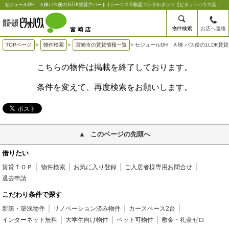
セジュールDH Ａ棟バス便の1LDK賃貸アパート | シーエス不動産コンサルタンツ【ピタットハウス宮崎店】
物件検索
お店へ連絡
TOPページ
>
物件検索
>
宮崎市の賃貸情報一覧
>
セジュールDH Ａ棟 バス便の1LDK賃
こちらの物件は掲載を終了しております。
条件を変えて、再度検索をお願いします。
このページの先頭へ
借りたい
賃貸ＴＯＰ
物件検索
お気に入り登録
ご入居者様専用お問合せ
退去申請
こだわり条件で探す
新築・築浅物件
リノベーション済み物件
カースペース2台
インターネット無料
大学生向け物件
ペット可物件
敷金・礼金ゼロ