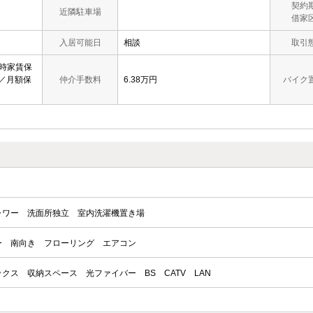
契約
近隣駐車場
借家
入居可能日
相談
取引
約時家賃保
／月額保
仲介手数料
6.38万円
バイク
ャワー
洗面所独立
室内洗濯機置き場
ー
南向き
フローリング
エアコン
ックス
収納スペース
光ファイバー
BS
CATV
LAN