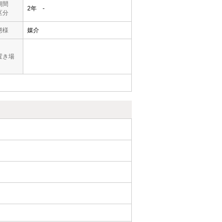
期間
2年 -
区分
態様
媒介
置き場