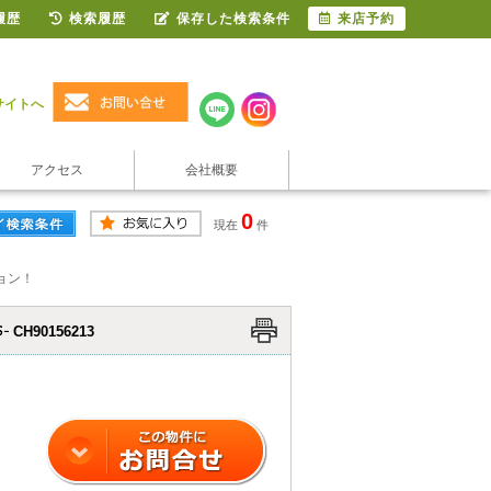
履歴
検索履歴
保存した検索条件
来店予約
サイトへ
アクセス
会社概要
0
現在
件
ョン！
CH90156213