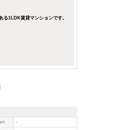
る1LDK賃貸マンションです。
換代
-