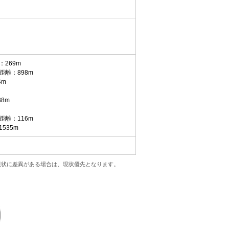
269m
離：898m
4m
8m
離：116m
535m
現状に差異がある場合は、現状優先となります。