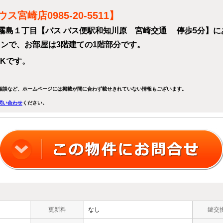
崎店0985-20-5511】
霧島１丁目【バス バス便駅和知川原 宮崎交通 停歩5分】にあ
ションで、お部屋は3階建ての1階部分です。
DKです。
相談など、ホームページには掲載が間に合わず載せきれていない情報もございます。
問い合わせ
ください。
更新料
なし
鍵交