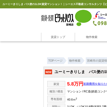
ユーミーきりしま バス便の1LDK賃貸マンション！｜シーエス不動産コンサルタンツ【
賃貸トップ
物件検索
TOPページ
物件検索
宮崎市の賃貸情
ユーミーきりしま バス便の1
5.8万円
初期費用を知りた
家賃
種別 / 構造
マンション / RC造(鉄筋コンク
2
専有面積
40.6ｍ
間取り
1LDK （ LDK10.8畳/洋室5.7畳