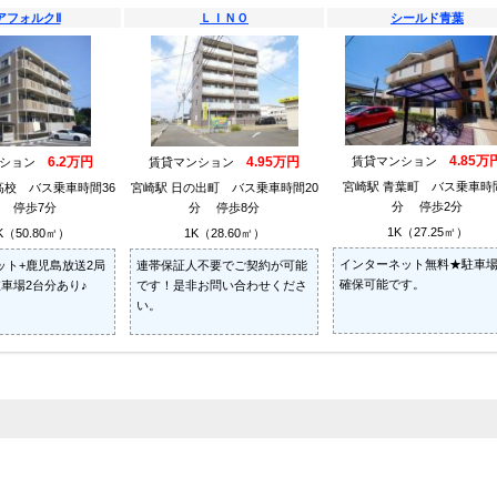
アフォルクⅡ
ＬＩＮＯ
シールド青葉
4.85万
6.2万円
4.95万円
賃貸マンション
ンション
賃貸マンション
宮崎駅 青葉町 バス乗車時
高校 バス乗車時間36
宮崎駅 日の出町 バス乗車時間20
分 停歩2分
 停歩7分
分 停歩8分
1K（27.25㎡）
K（50.80㎡）
1K（28.60㎡）
インターネット無料★駐車
ット+鹿児島放送2局
連帯保証人不要でご契約が可能
確保可能です。
車場2台分あり♪
です！是非お問い合わせくださ
い。