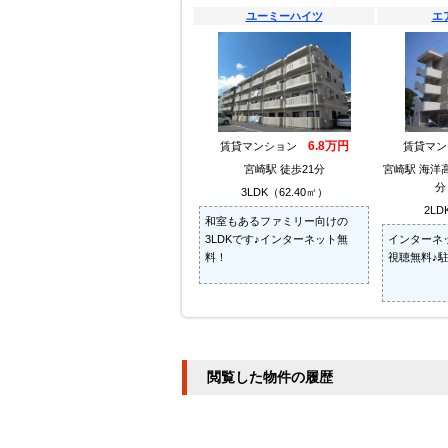
ユーミーハイツ
エ
6.8万円
賃貸マンション
賃貸マ
宮崎駅 徒歩21分
宮崎駅 海洋
分
3LDK（62.40㎡）
2LD
和室もあるファミリー向けの
3LDKです♪インターネット無
インターネ
料！
視聴無料♪駐
閲覧した物件の履歴