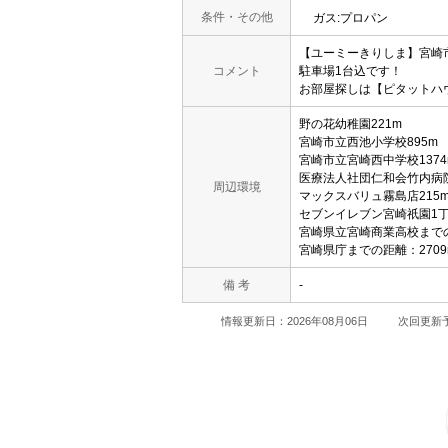
条件・その他
ガス:プロパン
【ユーミーきりしま】宮崎市
コメント
駐車場1台込です！
お部屋探しは【ピタットハウス宮
野の花幼稚園221m
宮崎市立西池小学校895m
宮崎市立宮崎西中学校1374
医療法人社団仁和会竹内病院
周辺環境
マックスバリュ霧島店215
セブンイレブン宮崎祇園1丁
宮崎県立宮崎商業高校までの
宮崎県庁までの距離：2709
備 考
-
情報更新日：2026年08月06日
次回更新予