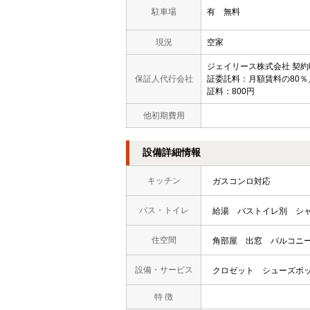
駐車場
有 無料
現況
空家
ジェイリース株式会社 契
保証人代行会社
証委託料：月額賃料の80％
証料：800円
他初期費用
設備詳細情報
キッチン
ガスコンロ対応
バス・トイレ
給湯
バストイレ別
シ
住空間
角部屋
出窓
バルコニ
設備・サービス
クロゼット
シューズボ
特 徴