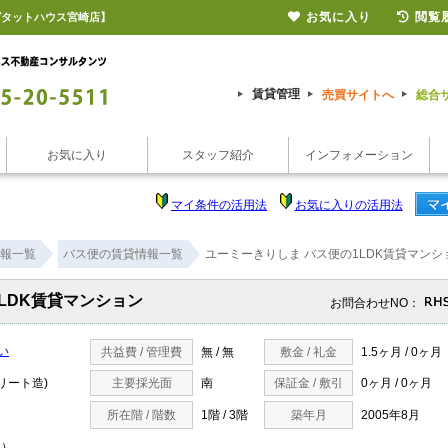
お気に入り
閲覧
ピタットハウス宮崎店】
賃貸管理
売買サイトへ
総合
お気に入り
スタッフ紹介
インフォメーション
マイ条件の活用法
お気に入りの活用法
報一覧
バス便の賃貸情報一覧
ユーミーきりしま バス便の1LDK賃貸マンシ
LDK賃貸マンション
お問合わせNO：
い
共益費 / 管理費
無 / 無
敷金 / 礼金
1.5ヶ月 / 0ヶ月
リート造)
主要採光面
南
保証金 / 敷引
0ヶ月 / 0ヶ月
所在階 / 階数
1階 / 3階
築年月
2005年8月
 ）