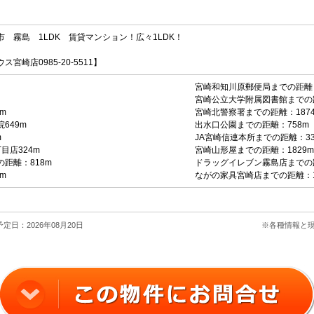
 霧島 1LDK 賃貸マンション！広々1LDK！
崎店0985-20-5511】
宮崎和知川原郵便局までの距離：
宮崎公立大学附属図書館までの距
m
宮崎北警察署までの距離：187
649m
出水口公園までの距離：758m
m
JA宮崎信連本所までの距離：33
目店324m
宮崎山形屋までの距離：1829m
距離：818m
ドラッグイレブン霧島店までの距
m
ながの家具宮崎店までの距離：1
定日：2026年08月20日
※各種情報と