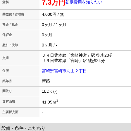
7.3万円
初期費用を知りたい
賃料
4,000円 / 無
共益費 / 管理費
0ヶ月 / 1ヶ月
敷金 / 礼金
0ヶ月
保証金
0ヶ月 / -
敷引 / 償却
ＪＲ日豊本線「宮崎神宮」駅 徒歩20分
交通
ＪＲ日豊本線「宮崎」駅 徒歩24分
宮崎県宮崎市丸山２丁目
住所
新築
築年月
1LDK (-)
間取り
2
41.95ｍ
専有面積
-
主要採光面
設備・条件・こだわり