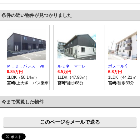
条件の近い物件が見つかりました
Ｍ．Ｄ．パレス Ⅶ
ルミネ マーレ
ボヌールK
6.85万円
6.5万円
6.8万円
1LDK（50.14㎡）
1LDK（47.93㎡）
1LDK（44.21㎡
宮崎
/上大塚 バス乗車時間25分 停歩4分
宮崎
/徒歩68分
宮崎
/徒歩33分
今まで閲覧した物件
このページをメールで送る