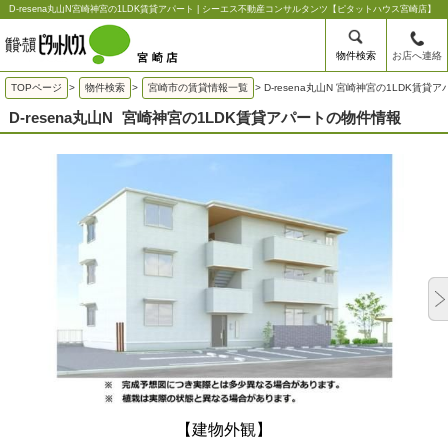
D-resena丸山N宮崎神宮の1LDK賃貸アパート | シーエス不動産コンサルタンツ【ピタットハウス宮崎店】
物件検索
お店へ連絡
TOPページ
>
物件検索
>
宮崎市の賃貸情報一覧
>
D-resena丸山N 宮崎神宮の1LDK賃貸
D-resena丸山N
宮崎神宮の1LDK賃貸アパートの物件情報
【建物外観】