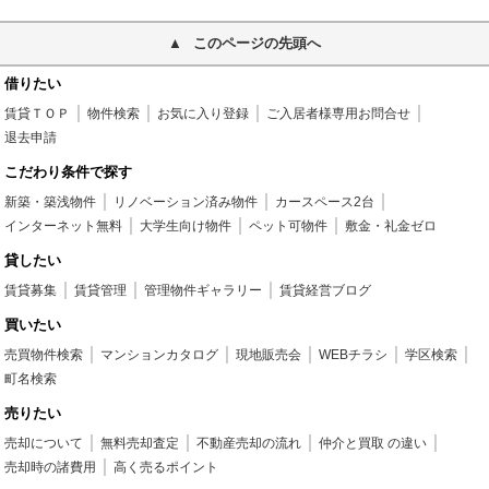
このページの先頭へ
借りたい
賃貸ＴＯＰ
物件検索
お気に入り登録
ご入居者様専用お問合せ
退去申請
こだわり条件で探す
新築・築浅物件
リノベーション済み物件
カースペース2台
インターネット無料
大学生向け物件
ペット可物件
敷金・礼金ゼロ
貸したい
賃貸募集
賃貸管理
管理物件ギャラリー
賃貸経営ブログ
買いたい
売買物件検索
マンションカタログ
現地販売会
WEBチラシ
学区検索
町名検索
売りたい
売却について
無料売却査定
不動産売却の流れ
仲介と買取 の違い
売却時の諸費用
高く売るポイント