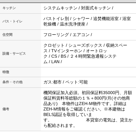
システムキッチン / 対面式キッチン /
キッチン
バストイレ別 / シャワー / 追焚機能浴室 / 浴室
バス・トイレ
乾燥機 / 温水洗浄便座 /
フローリング / エアコン /
住空間
クロゼット / シューズボックス / 収納スペー
ス / TVインターホン / オートロッ
設備・サービス
ク / CS / BS / ２４時間緊急通報システ
ム / LAN /
特徴
ガス:都市 / ペット:可能
条件・その他
機関保証加入必須。初回保証料35000円、月額
保証料賃料等総額の１％＋800円/月(その他商
品あり) 本物件はZEH-M物件です。詳細は
ZEH-M情報をご確認ください。※本建物は
備考
BELS認証を取得していま
す。 本貸室の電気は、貸主か
ら配給されます。