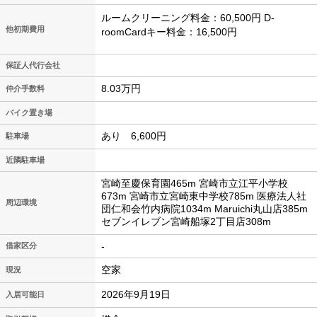
ルームクリーニング料金：60,500円 D-
他初期費用
roomCardキー料金：16,500円
保証人代行会社
8.03万円
仲介手数料
バイク置き場
あり 6,600円
駐車場
近隣駐車場
宮崎至慶保育園465m 宮崎市立江平小学校
673m 宮崎市立宮崎東中学校785m 医療法人社
周辺環境
団仁和会竹内病院1034m Maruichi丸山店385m
セブンイレブン宮崎船塚2丁目店308m
-
借家区分
空家
現況
2026年9月19日
入居可能日