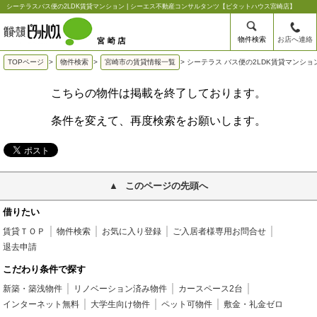
シーテラスバス便の2LDK賃貸マンション | シーエス不動産コンサルタンツ【ピタットハウス宮崎店】
物件検索
お店へ連絡
TOPページ
>
物件検索
>
宮崎市の賃貸情報一覧
>
シーテラス バス便の2LDK賃貸マンショ
こちらの物件は掲載を終了しております。
条件を変えて、再度検索をお願いします。
このページの先頭へ
借りたい
賃貸ＴＯＰ
物件検索
お気に入り登録
ご入居者様専用お問合せ
退去申請
こだわり条件で探す
新築・築浅物件
リノベーション済み物件
カースペース2台
インターネット無料
大学生向け物件
ペット可物件
敷金・礼金ゼロ