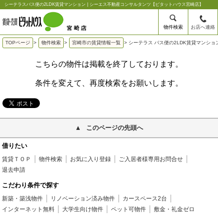
シーテラスバス便の2LDK賃貸マンション | シーエス不動産コンサルタンツ【ピタットハウス宮崎店】
物件検索
お店へ連絡
TOPページ
>
物件検索
>
宮崎市の賃貸情報一覧
>
シーテラス バス便の2LDK賃貸マンショ
こちらの物件は掲載を終了しております。
条件を変えて、再度検索をお願いします。
このページの先頭へ
借りたい
賃貸ＴＯＰ
物件検索
お気に入り登録
ご入居者様専用お問合せ
退去申請
こだわり条件で探す
新築・築浅物件
リノベーション済み物件
カースペース2台
インターネット無料
大学生向け物件
ペット可物件
敷金・礼金ゼロ