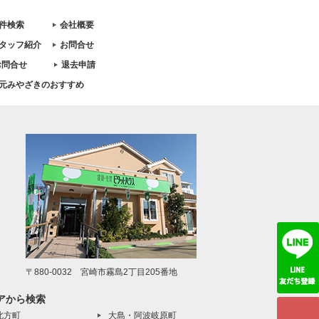
件検索
会社概要
タッフ紹介
お問合せ
お問合せ
退去申請
元みやざきのおすすめ
〒880-0032 宮崎市霧島2丁目205番地
アから検索
北方町
大島・阿波岐原町