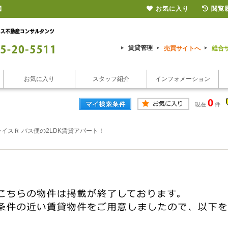
お気に入り
閲覧
】
賃貸管理
売買サイトへ
総合
お気に入り
スタッフ紹介
インフォメーション
0
現在
件
イスＲ バス便の2LDK賃貸アパート！