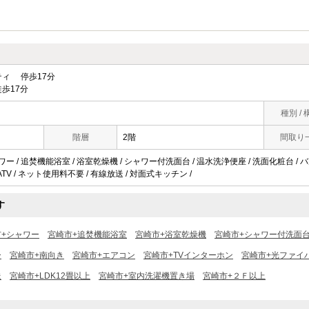
ィ 停歩17分
歩17分
種別 / 
階層
2階
間取り
ワー / 追焚機能浴室 / 浴室乾燥機 / シャワー付洗面台 / 温水洗浄便座 / 洗面化粧台 / バ
 CATV / ネット使用料不要 / 有線放送 / 対面式キッチン /
す
市+シャワー
宮崎市+追焚機能浴室
宮崎市+浴室乾燥機
宮崎市+シャワー付洗面
ー
宮崎市+南向き
宮崎市+エアコン
宮崎市+TVインターホン
宮崎市+光ファイ
送
宮崎市+LDK12畳以上
宮崎市+室内洗濯機置き場
宮崎市+２Ｆ以上