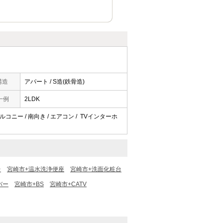
構造
アパート / S造(鉄骨造)
一例
2LDK
ルコニー / 南向き / エアコン / TVインターホ
台
宮崎市+温水洗浄便座
宮崎市+洗面化粧台
バー
宮崎市+BS
宮崎市+CATV