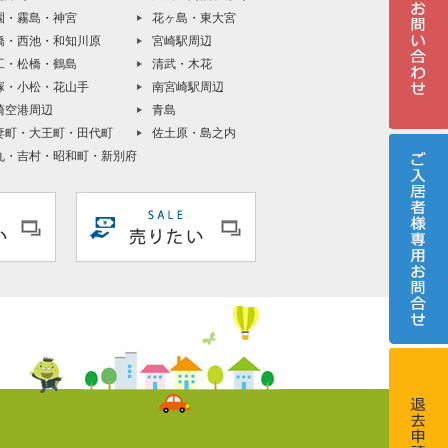
園・霧島・神宮
花ヶ島・東大宮
橋・西池・和知川原
宮崎駅周辺
工・松橋・鶴島
清武・木花
塚・小松・花山手
南宮崎駅周辺
崎空港周辺
青島
妻町・大王町・田代町
佐土原・島之内
丸・吉村・昭和町・新別府