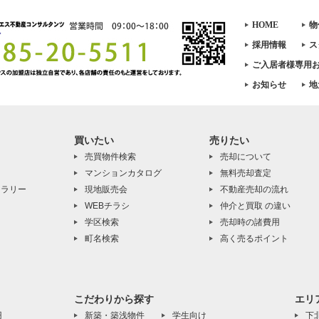
HOME
物
採用情報
ス
ご入居者様専用
お知らせ
地
買いたい
売りたい
売買物件検索
売却について
マンションカタログ
無料売却査定
ャラリー
現地販売会
不動産売却の流れ
WEBチラシ
仲介と買取 の違い
学区検索
売却時の諸費用
町名検索
高く売るポイント
こだわりから探す
エリ
円
新築・築浅物件
学生向け
下