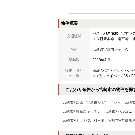
物件概要
バス
バス便駅
宮交シテ
交通機関
ＪＲ日豊本線 南宮崎 徒
住所
宮崎県宮崎市大字恒久
築年数
2018年7月
設備・条件
給湯 / バストイレ別 / シャ
の一例
ン / 光ファイバー / BS /
こだわり条件から宮崎市の物件を探
宮崎市+給湯
宮崎市+バストイレ別
宮崎
宮崎市+対面式キッチン
宮崎市+バルコニ
宮崎市+ネット使用料不要
宮崎市+有線放