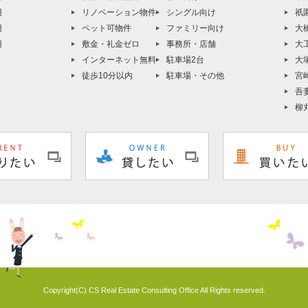
円
リノベーション物件
シングル向け
祇
円
ペット可物件
ファミリー向け
大
円
敷金・礼金ゼロ
事務所・店舗
大
インターネット無料
駐車場2台
大
徒歩10分以内
駐車場・その他
宮
吾
柳
Copyright(C) CS Real Estate Consulting Office All Rights reserved.